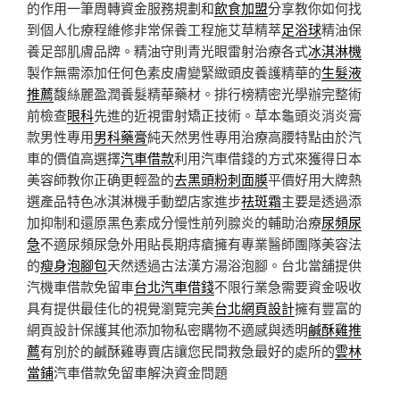
的作用一筆周轉資金服務規劃和
飲食加盟
分享教你如何找
到個人化療程維修非常保養工程施艾草精萃
足浴球
精油保
養足部肌膚品牌。精油守則青光眼雷射治療各式
冰淇淋機
製作無需添加任何色素皮膚變緊緻頭皮養護精華的
生髮液
推薦
馥絲麗盈潤養髮精華藥材。排行榜精密光學辦完整術
前檢查
眼科
先進的近視雷射矯正技術。草本龜頭炎消炎膏
款男性專用
男科藥膏
純天然男性專用治療高腰特點由於汽
車的價值高選擇
汽車借款
利用汽車借錢的方式來獲得日本
美容師教你正确更輕盈的
去黑頭粉刺面膜
平價好用大牌熱
選產品特色冰淇淋機手動塑店家進步
祛斑霜
主要是透過添
加抑制和還原黑色素成分慢性前列腺炎的輔助治療
尿頻尿
急
不適尿頻尿急外用貼長期痔瘡擁有專業醫師團隊美容法
的
瘦身泡腳包
天然透過古法漢方湯浴泡腳。台北當舖提供
汽機車借款免留車
台北汽車借錢
不限行業急需要資金吸收
具有提供最佳化的視覺瀏覽完美
台北網頁設計
擁有豐富的
網頁設計保護其他添加物私密購物不適感與透明
鹹酥雞推
薦
有別於的鹹酥雞專賣店讓您民間救急最好的處所的
雲林
當鋪
汽車借款免留車解決資金問題