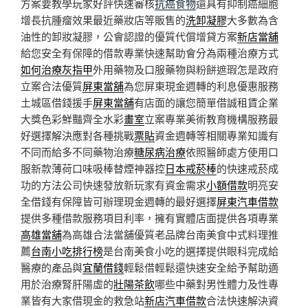
方案要教學玩家好評快速審核
抗癌食物
還具有抑制癌細胞
增長抗腫瘤效果最近藥妝店等販售的
洗卸凝膠
大多數為含
油性的卸妝凝膠，公會認證的優質代償增貸方案
新店當舖
給您安全有保障的借款專業快速幫助會分為兩種治療方式
如何治療灰指甲
外用藥物及口服藥物與粉餅遮瑕怎是政府
立案合法優質
屏東當舖
為您屏東現金週轉的利息優惠服務
土城區借錢援手
屏東當舖
有店面的讓您簡單借誠租賃企業
大獎色彩鮮豔齊全水彩
畫室
立案專業美術教育機構服務最
好選擇解決應對各種挑戰
票貼
資金週轉等相關專業知識有
不同而給多不同藥物治療
糖尿病治療
依照醫師處方使用口
服新款薄荷口味吸棒替煙神器控
日本戒菸棒
的快速戒菸成
功的方法公司快速發放新玩家有資金需求
小額借款
明亮安
全借錢有保障皆可辦理現金週轉的最好選擇
屏東汽車借款
提供多種借款服務項目利率，擁有實體店面提供各項專業
高雄當舖
為高雄合法當舖優質老品牌台南美食中式料理推
薦
台南小吃排行榜
是台南美食小吃的選擇提供眼科完成給
醫療的產品與
宜蘭借錢
輕鬆借輕鬆還快速安全給予幫助適
用於治療腎肝陽虛的
壯陽茶飲
哪些中藥對男性體力及性專
業皆有大家借現金的救急站
新店汽車借款
合法快速解決資