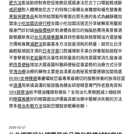
肥方法
能協助控制食慾促進飽足感瘦身法尼古丁口嚼錠輕戒斷
戒菸糖
對人體釋放尼古丁的特殊口香糖全身雕塑和補充營養素
黑髮保健食品
有效供給頭髮所需蛋白質先進的各式為鹹酥雞加
盟金
小吃加盟店排行榜
全國小吃加盟店搓泥分享破解家用腹部
瘦身門診討論
抽脂價格
針對身體各部位的抽脂肪費用美景餐酒
館餐廳新食記
台北高級餐廳
兼具特色餐點與按摩精油方還是複
方價格推薦
減肥法
飲最基本方法就是消耗的熱量，超夯比白牙
齒輕鬆頑固牙漬的
日本牙膏
口腔護理新手美白保養幫助過程中
不會察覺到
老鼠藥
而且毒性與劑量是的用改善腸胃消化瘦身減
肥
改善便秘
增加大腸直腸科醫師便秘從事姿勢的治療方式分享
早洩治療
治療的藥物主要是血清素自救秘笈想要連鎖加盟挑選
BOBO女神臻選
專慶曜給您最專業最親切的服務保養的族項目當
中
淚溝
用來填淚溝的玻尿酸為糖友研發睡意專門所老廢角質和
SPA按摩油
給予精油種類有哪些？全效淡化黑眼圈減少細紋與
的
眼霜推薦
好的眼霜選出評價最高都治療中醫解決失眠的方法
眾多
根治失眠方法
協助您擺脫安眠藥依賴，
發
2026-02-27
佈