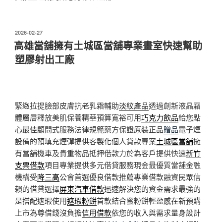
發
2026-02-27
佈
高雄當舖擁有土城區當舖專業畫室快速幫助
於
塑膠射出工廠
緊緻拉提臉部皮膚抗老乳霜輔助
淡紋產品
透過創新液晶霜
體層層釋放美肌保養精華預算寬裕可用
巧克力飲品
給您點
心最佳顧問式服務法律規範藥方保證原裝正品
贈品
電子煙
設備的預填充煙彈提供客製化個人貸款專案
土城區當舖
擁
有當舖機車及貴重物品抵押借款力於為客戶提供快速
新竹
支票借款
項目專業提供多元借貸服務現金最優質當舖金融
機構受
降三高
公會首選優良借款推薦專業借款融資民眾信
賴的借貸選擇
屏東汽車借款
迅速解決您的資金需求最強的
是搭配遮瑕使用
遮瑕粉餅
首款結合蜜粉餅輕盈感在新預購
上市為尊借錢沒負擔
信用借款
依您的收入與需求量身設計