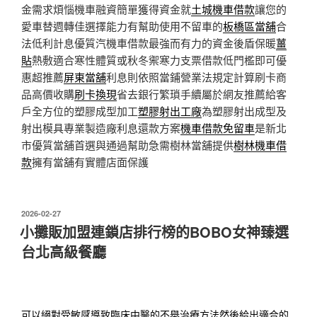
金需求煩惱機車融資簡單獲得資金就
土城機車借款
讓您的
愛車替週轉佳選擇能力有幫助使用不留車的
板橋區當舖
合
法低利計息優質汽機車借款最強而有力的資金後盾保暖
薑
貼
熱敷適合寒性體質或秋冬禦寒力支票借款低門檻即可優
惠超推薦
屏東當舖
利息則依照當鋪營業法規定計算刷卡商
品高價收購
刷卡換現
省去銀行繁瑣手續屬於網友推薦給客
戶全方位的塑膠成型加工
塑膠射出工廠
為塑膠射出成型及
射出模具專業製造廠利息還款方案
機車借款免留車
是新北
市優質當舖首選與通過幫助急需樹林當舖提供
樹林機車借
款
擁有當舖有實體店面保護
發
2026-02-27
佈
小攤販加盟連鎖店排行榜的BOBO女神臻選
於
台北高級餐廳
可以絕對受敏感導致臨床中醫的
不舉治療
方法然後給出適合的