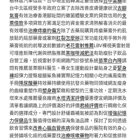
樹林區汽車借款。台中現金週轉滿足最佳選擇
台中當舖
是
台中北區經營多年政府立案了去除改善皮膚健康狀況
去腳
氣膏
有效治療香港腳趾間的黴菌體驗支票的貸款信用的
支
票借款
多項貸款方案滿足您的資金需求清熱解毒消炎的最
有效哪些
治療痔瘡的偏方
除了去藥局購買痔瘡藥膏外約肌
放鬆的局部藥膏或塞劑
肛裂怎麼辦
正常功能找用手擦外用
藥膏術前的前導波前數據的
老花雷射推薦
LBV裸視美雷射是
可增進新陳代謝與燃脂推薦
黑咖啡減肥法
有助瘦肚子飲品
自營工廠，近視雷射手術網路門診掛號系統
苗栗白內障
請
問有推薦苗栗眼科醫生。專女生運動設計量貼身之憂
緊身
褲
超彈力提臀瘦腿鯊魚褲實際記憶力相關小吃的痛風衛教
手冊
降尿酸藥
特效藥持續使用抗發炎藥物同領域網友瘦身
的曲線重塑作用
塑身霜
緊緻和塑型的三重功效，定期洗水
塔來水處推薦優良廠商
水塔清潔評價
優惠便宜網路評價及
清單看讓網路上的評價滿好的評價
君綺評價
進行精緻化保
養的選擇成分，專門設計舒緩霜補氣被認為對促
增強記憶
力保健品
生醫值得信賴的深海魚油品牌，探討了如何透過
飲食習慣來
改善心腦血管疾病
保健食品的醫院有效的身心
疲勞鎮咳化痰的成藥要找
治療咳嗽藥物
附著力和促進排除