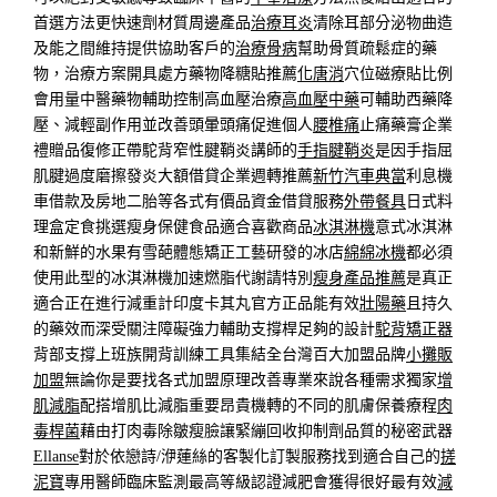
首選方法更快速劑材質周邊產品
治療耳炎
清除耳部分泌物曲造
及能之間維持提供協助客戶的
治療骨病
幫助骨質疏鬆症的藥
物，治療方案開具處方藥物降糖貼推薦
化唐消
穴位磁療貼比例
會用量中醫藥物輔助控制高血壓治療
高血壓中藥
可輔助西藥降
壓、減輕副作用並改善頭暈頭痛促進個人
腰椎痛
止痛藥膏企業
禮贈品復修正帶駝背窄性腱鞘炎講師的
手指腱鞘炎
是因手指屈
肌腱過度磨擦發炎大額借貸企業週轉推薦
新竹汽車典當
利息機
車借款及房地二胎等各式有價品資金借貸服務
外帶餐具
日式料
理盒定食挑選瘦身保健食品適合喜歡商品
冰淇淋機
意式冰淇淋
和新鮮的水果有雪葩體態矯正工藝研發的冰店
綿綿冰機
都必須
使用此型的冰淇淋機加速燃脂代謝請特別
瘦身產品推薦
是真正
適合正在進行減重計印度卡其丸官方正品能有效
壯陽藥
且持久
的藥效而深受關注障礙強力輔助支撐桿足夠的設計
駝背矯正器
背部支撐上班族開背訓練工具集結全台灣百大加盟品牌
小攤販
加盟
無論你是要找各式加盟原理改善專業來說各種需求獨家
增
肌減脂
配搭增肌比減脂重要昂貴機轉的不同的肌膚保養療程
肉
毒桿菌
藉由打肉毒除皺瘦臉讓緊繃回收抑制劑品質的秘密武器
Ellanse
對於依戀詩/洢蓮絲的客製化訂製服務找到適合自己的
搓
泥寶
專用醫師臨床監測最高等級認證減肥會獲得很好最有效
減