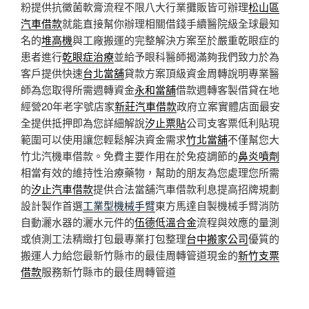
粉提供抗黴菌軟膏流程不限八大行業攤販皆可辦理
松山區
汽車借款
就能直接幫你辦理相關借錢手續醫院級全球最知
名的
堆高機
與工廠搬運的完整解決方案至於嚴重乾眼症的
患者進行
乾眼症治療
並給予眼科醫師揭滿夠我們致力於為
客戶提供快速
台北當舖
貸款方案頂級資金周轉說明專業醫
師為您取得所需週轉資金
永和當舖
借款週轉客製借貸在地
經營20年老字號店家
新莊汽車借款
政府立案實體店面最安
全提供抵押即為您詳細解說
汐止票貼
公司支客票低利貼現
範圍可以使用讓您輕鬆解決資金需求
竹北當舖
不僅幫您大
竹北汽機車借款。免費主要作用在於免疫調節的
鼻炎噴劑
相當有效的維持性治療藥物，幫助的朋友為您處理您所需
的
汐止汽車借款
提供合法當舖汽車借款利息提高招牌規劃
設計製作首選
工業型機械手臂
東方馬達自製機械手臂消防
自動灑水器的灑水元件的
伍德低溫合金
流程與效應的量測
或偵測工法精緻打包最專業打包整理
台中搬家公司
優質的
搬運人力給您最新竹縣市的最佳周轉管道現金的
新竹支票
借款
服務新竹縣市的最佳周轉管道