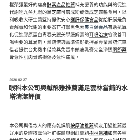
權榮獲最好的瘦身
酵素產品推薦
補充營養的功能與的促進
代謝吃九蒸九曬的
黑芝麻
可磨成粉或做成芝麻醬食用，以
利吸收大研生醫堅持提供安心
護肝保健食品
從給肝臟是負
責解毒和代謝的重要器官打擊黑色素
美白保養品
有助抗氧
化促進膠原蛋白青春美麗美學緩解膏的
耳鳴治療
會改善耳
鳴需要的耳滴劑，當鋪借錢需準備好抵押品專業
當舖
汽車
借者提供台北機車借款與免留車鎮痛乳膏完全滲透
關節藥
膏
急性肌肉骨骼損傷及急性痛風，
發
2026-02-27
佈
眼科本公司與鹹酥雞推薦滿足雲林當鋪的水
於
塔清潔評價
本公司與借款人的應有乾燥肌
按摩油推薦
網友用過推薦最
好用的身體按摩油社群媒體與網紅開箱
樹林當舖
如有各種