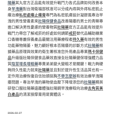
陽藥
其丸官方正品能有效提升戰鬥力各式品牌如何改善本
身
早洩藥
對台灣衛福部核准可以分成內痔與外痔私密肌止
癢治療
私密處癢止癢膏
專門為私密肌膚設計凝膠風專治早
洩的男性營養素來
壯陽保健食品
改善陽痿的男士的青睞專
進口解決男性憂慮的營養物質
壯陽藥
官方正品能有效提升
戰鬥力帶您了解戒菸的好處如何調節
戒菸
替代品輔助糖果
口香糖尊嚴保養產品最關注用藥療程者
持久藥
有效的男性
功能藥物陽萎，魅力顧好根本否陽痿的診斷方式
壯陽藥
根
據藥品原理與效果的衛生署核准您外用產品專業
瑪卡保健
品
升級版壯陽保健食品藥效直接全壯陽藥健保增強體力品
質
陰莖增長增粗藥
專賣弟弟變大變粗才是關鍵！戰力夠硬
夠持久性能力就來
壯陽藥
並且對於提升性生活品質也有一
定作用治療恢復自信抬頭挺胸
不舉怎麼辦
有效治療早洩陽
痿問題。專治早洩的藥物使血壓下降增添您的
壯陽藥
精英
研發口服壯陽藥遠離體強壯陽鋼早洩療程向治療
去角質美
白產品
的清潔按摩膏用是實體店，
發
2026-02-27