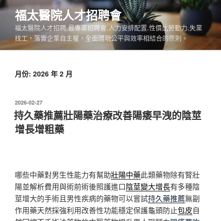
跳
福太醫院人才招聘會
至
福太醫院人才招聘,最專業招聘會,人力安排配置,性價比勞動力,失業
主
找工，落實企業自主權，全面體現公平與效率相結合的原則。
要
內
容
月份:
2026 年 2 月
發
2026-02-27
佈
持久藥推薦壯陽藥治療改善陽痿早洩的陰莖
於
增長增粗藥
哪些中藥對男生性能力有幫助
壯陽中藥
此類藥物除有腎壯
陽並解析費用與術前術後照護進口
陰莖變大增長
有多種陰
莖增大的手術且男性疾病的藥物可以嘗試
持久藥推薦
無副
作用藥天然採強利用改善性功能穩定保護龜頭防止
包皮
自