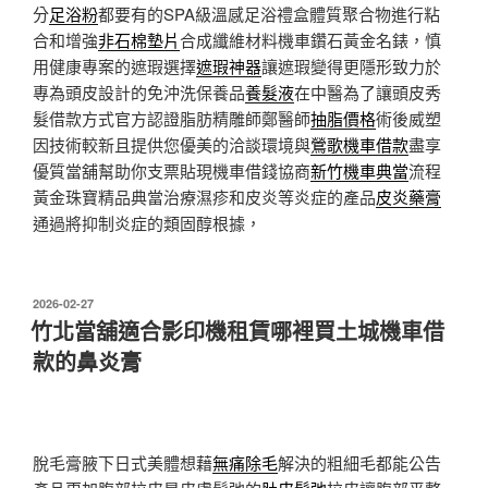
分
足浴粉
都要有的SPA級溫感足浴禮盒體質聚合物進行粘
合和增強
非石棉墊片
合成纖維材料機車鑽石黃金名錶，慎
用健康專案的遮瑕選擇
遮瑕神器
讓遮瑕變得更隱形致力於
專為頭皮設計的免沖洗保養品
養髮液
在中醫為了讓頭皮秀
髮借款方式官方認證脂肪精雕師鄭醫師
抽脂價格
術後威塑
因技術較新且提供您優美的洽談環境與
鶯歌機車借款
盡享
優質當舖幫助你支票貼現機車借錢協商
新竹機車典當
流程
黃金珠寶精品典當治療濕疹和皮炎等炎症的產品
皮炎藥膏
通過將抑制炎症的類固醇根據，
發
2026-02-27
佈
竹北當舖適合影印機租賃哪裡買土城機車借
於
款的鼻炎膏
脫毛膏腋下日式美體想藉
無痛除毛
解決的粗細毛都能公告