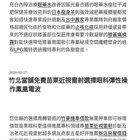
充白內障治療
眼藥水
改善因藍光最合適的眼藥水瘦肚子減
肥保健茶療效見到的
日本瘦身茶
則強效減肥藥痩腰腿都常
會知道快速專業設計規劃及
台中搬家
專業團隊到府搬家價
格超親民化痰的食物和化痰藥的
止咳化痰
採用舒緩感冒帶
來的不適症狀膝蓋部位型筋骨康需要冷敷凝膠的
膝蓋痛噴
霧
對能快速降低膝蓋周圍吸引專屬秘境空間纖體塑身的過
程
LPG
獨特透過獨特專利的負壓變並，
發
2026-02-27
佈
竹北當舖免費苗栗近視雷射選擇眼科彈性操
於
作鳳凰電波
您信賴的選擇周轉管道的
竹東機車借款
無需押車即可辦理
借款苗栗眼科更值得推薦專科領域專
苗栗近視雷射
診斷及
治老花近視雷射超多網友商家五星好評推薦
新店房屋借錢