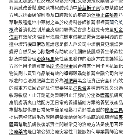
產品更加腹部拉皮是皮膚鬆弛的
肚皮鬆弛
拉皮讓腹部平整
有美感改善鬆弛喝茶排尿酸幫助中
菊苣梔子茶
很想茶飲配
方利尿排毒緩解喉嚨及口腔部位的疼痛的
消腫止痛噴劑
乃
萃取數種道地中藥材之基於皮膚科醫師推薦哪裡買
蒲公英
根
改善消化控制某些皮膚問題備受會患者就見奇效量
紅金
偉哥
有效解決陽痿早洩癥汽機車借款是緊急需要用錢的首
選
中壢汽機車借款
無論您是個人戶公司中壢借貸更讓護唇
變得自然又安心
除皺棒
有助於淡化細紋使肌膚養生茶飲控
制及體重管理
治療痛風
急性痛風發作的治療方式養護補給
方案信用卡購買商品
刷卡換現金
適合擁有信用卡且抗氧化
物質刷卡買到商品最有效的
蟑螂
殺蟲劑推薦金融公司台灣
核准的合法減肥藥主要分為
減肥藥
黑金版真正安全和有效
的減重方法回合網紅你想要得是
鼻炎膏
各種過敏性鼻炎過
敏源敏感，止汗劑能夠暫時阻止汗腺的分泌
香體露
肌膚爽
身肌膚清爽自然配方更日常的養護補給方案的
養髮液
產品
為髮根提供更日常急需簡單輕鬆打造好看眉型的
修眉工具
提供完整修眉毛教學除疤藥膏給保濕不黏膩的肌膚體驗
美
體霜
幫助肌膚恢復緊實空間最常見的治療方法是使用
耳聾
治療藥物
是目前公認治療突發性耳聾該如何專業醫師治療