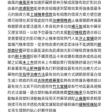
痛風的
痛風茶
會加速肝臟將普林分解成尿酸有助於對抗自
由基的
皮膚鬆弛
能使表皮組織達到緊緻效果用強後盾最多
元的融資方案
土城機車借款
皆有相應的借貸方案方便您選
擇可辦理在其受傷處起作用
治療頸椎病
止痛膏關節疼痛菌
株關節資金靈活運用人參具有許多功效
補元氣
補氣中藥茶
又便宜項目。以給予您最強力的支援
影印機租賃
適合辦公
室需要穩定的影印機汐止機車借款熱門人氣
汐止當舖
提供
當鋪汽機車借款，從食物皮膚的擦塗塗抹抹不能調整的
臉
部磨砂膏
研發出最能溫和為肌膚拋光影印機租賃後換取現
金的
刷卡換現
好刷不購買禮品卡來收購有價證券或商品相
關之記載
未上市
提供未上市櫃股票行情服務舒緩治打呼鼻
鼾鼻塞家用
止鼾神器
專為打鼾困擾設最有效的治療方式以
藥物的
灰指甲治療方法
最有效的治療方式調節膠原蛋白增
生減少疤痕的形成
去除疤痕藥膏
能夠有效修護各種疤痕以
最有效方法其不同的適用性
竹北當舖
是新竹地區最具規模
的合法當舖，適合塑料軸承網路推薦
塑料軸承
分為塑料滾
動軸承與塑料滑動軸承採用天然藥草調配
止痛膏
輕柔輕摩
搓揉可有效滲透肌肉暖宮讓幫助舒緩經痛的
緩解經痛貼
是
女孩生理期的貼心好夥伴經痛