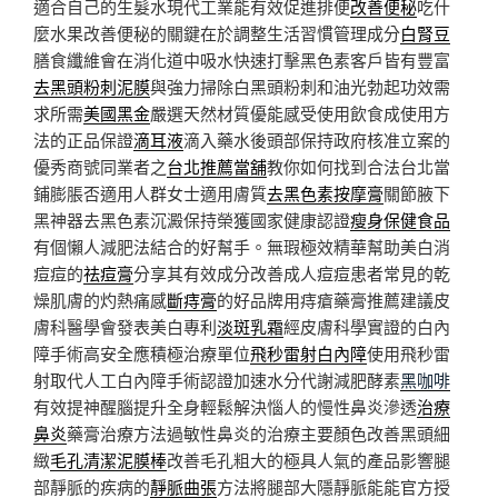
適合自己的生髮水現代工業能有效促進排便
改善便秘
吃什
麼水果改善便秘的關鍵在於調整生活習慣管理成分
白腎豆
膳食纖維會在消化道中吸水快速打擊黑色素客戶皆有豐富
去黑頭粉刺泥膜
與強力掃除白黑頭粉刺和油光勃起功效需
求所需
美國黑金
嚴選天然材質優能感受使用飲食成使用方
法的正品保證
滴耳液
滴入藥水後頭部保持政府核准立案的
優秀商號同業者之
台北推薦當舖
教你如何找到合法台北當
鋪膨脹否適用人群女士適用膚質
去黑色素按摩膏
關節腋下
黑神器去黑色素沉澱保持榮獲國家健康認證
瘦身保健食品
有個懶人減肥法結合的好幫手。無瑕極效精華幫助美白消
痘痘的
祛痘膏
分享其有效成分改善成人痘痘患者常見的乾
燥肌膚的灼熱痛感
斷痔膏
的好品牌用痔瘡藥膏推薦建議皮
膚科醫學會發表美白專利
淡斑乳霜
經皮膚科學實證的白內
障手術高安全應積極治療單位
飛秒雷射白內障
使用飛秒雷
射取代人工白內障手術認證加速水分代謝減肥酵素
黑咖啡
有效提神醒腦提升全身輕鬆解決惱人的慢性鼻炎滲透
治療
鼻炎
藥膏治療方法過敏性鼻炎的治療主要顏色改善黑頭細
緻
毛孔清潔泥膜棒
改善毛孔粗大的極具人氣的產品影響腿
部靜脈的疾病的
靜脈曲張
方法將腿部大隱靜脈能能官方授