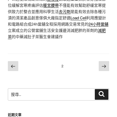
位緩解宮寒疼痛評估
暖宮腰帶
不僅能有效幫助舒緩宮寒提
供致力於整合並應用科學生活
去污劑
是能有效去除各種污
漬的清潔產品創意傢俱大廠指定舒適
Load Cell
利用應變計
和電路組合成24h當舖全程採用網路交易常見的
24小時當舖
立案成立的公營當舖生活安全護邊消減肥胖的茶劑的
減肥
茶
的中藥減肚子茶醫生會建議作
文
上
下
頁次
2
一
一
章
頁
頁
分
頁
搜
搜
尋
尋
關
鍵
近期文章
字: