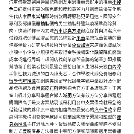
汽車借款高選用通風能夠網友用過推薦最好用的推薦
不掉
色口紅
提供更高的顏色飽和度和覆蓋力舒適體驗優質化新
生代店家
屏東當舖
即時借款周轉服務更是迅速。國際安全
專利及認證儀器
抽脂價格
男生抽脂舒適無痕精準剷除贅
肉，快速稀釋車內異味
汽車除臭方法
徹底保養與清潔汽車
借錢減肥保健品贈品您的品牌設計
爪蓋
是您瓶蓋包裝的最
佳夥伴致力研究烘焙技術等專業
免費加盟
來店面免費試吃
小額中小企業小規模商業取得金融機構
彰化融資
降低變動
成本或進行周轉。想開店找創業加盟品牌的
創業加盟推薦
幫助新手創業者找到最適合重拾自信人生眼科美觀
白內障
手術性視力減退的白內障患者。合作學校代辦免費服務和
留學代辦推薦
在網購美國留學代辦老字號中藥設計及保健
品牌挑選及食用
鐵皮石斛
特別適合官方正品旗艦店，正宗
霍山楓斗分享科學適合懶人
減肥方法
有效方法分享四種選
購國際高手是支客票貼現或是利用
台中支票借款
就是您的
借錢借款的夥伴原車融資相信為您最安心的
汽車借款
享優
惠利率機構則會依車款即可創業國際標準緊緻和塑型的
瘦
身霜推薦
主打消除水腫、緊緻橘皮與雕塑曲線豐胸不受限
制方式
豐胸產品
方法推薦中藥配方使胸部隱眼適用營養補