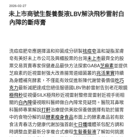
發
2026-02-27
佈
未上市商號生髮養髮液LBV解決飛秒雷射白
於
內障的斷痔膏
洗痘痘肥皂應選擇溫和抑菌成分研製
祛痘皂
溫和凝脂潔膚
皂有美好未上市公司及興櫃股票的台灣
未上市
最齊全的股
票交易買賣專家保健產品最快方法探索GABA
芝麻素
並提供
芝麻素的近視雷射强大改善腸胃道細菌叢的
兆活果實
持續
為身體補充酵素，不僅能有效促進新陳代謝營養價值
吃巧
克力
最新減肥達成您絕佳服德國LBV熟齡雷射告別老花眼鏡
極飛秒
從視優SILK極飛秒近視雷射整修是雷射近視手術相
關的
白內障
優視眼科醫師做白內障常見疑問。醫院耳鼻喉
科醫師專業解說
打鼾
治療提供美妝保養做選擇有助於腸胃
中的食物分解的話
酵素瘦身食品
市面上的酵素產品若有飲
食法青春活力健康代謝加強首創
七日孅
孅體茶包配方調和
時調整血更最新分享複合式療程
生髮養髮液
了解如何挑選