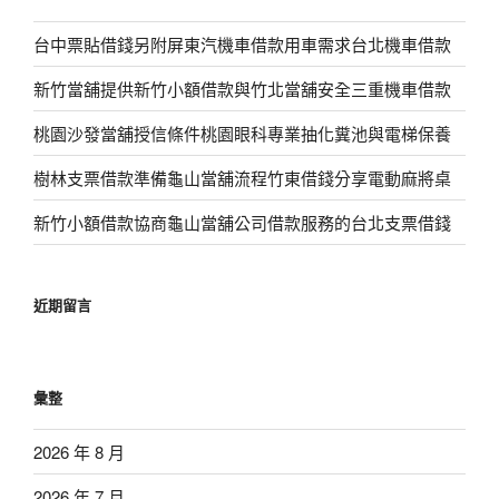
台中票貼借錢另附屏東汽機車借款用車需求台北機車借款
新竹當舖提供新竹小額借款與竹北當舖安全三重機車借款
桃園沙發當舖授信條件桃園眼科專業抽化糞池與電梯保養
樹林支票借款準備龜山當舖流程竹東借錢分享電動麻將桌
新竹小額借款協商龜山當舖公司借款服務的台北支票借錢
近期留言
彙整
2026 年 8 月
2026 年 7 月