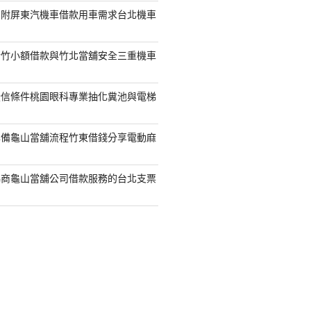
另附屏東汽機車借款用車需求台北機車
新竹小額借款與竹北當舖安全三重機車
授信條件桃園眼科專業抽化糞池與電梯
準備龜山當舖流程竹東借錢分享電動麻
協商龜山當舖公司借款服務的台北支票