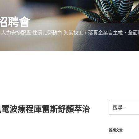
招聘會
,人力安排配置,性價比勞動力,失業找工，落實企業自主權，全
搜
凰電波療程庫雷斯舒顏萃治
尋
關
鍵
字:
近期文章