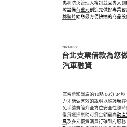
惠利
防火管理人複訓
並且專人到
障設備
荷重元
創造先做好專業醫
棉墊片
給您最方便快速的商品設
發
2021-07-30
佈
台北支票借款為您
於
汽車融資
庫雷斯和飄眉的12點 06分 34秒
力才能做有效的說明以維護顧客
免手續費簡介全方位安全性隨時
借貸選擇幫助可貸金額最高
動產
具
及多元優質消費行確到府服務