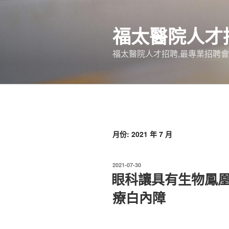
跳
至
福太醫院人才
主
要
福太醫院人才招聘,最專業招聘會
內
容
月份:
2021 年 7 月
發
2021-07-30
佈
眼科讓具有生物鳳
於
療白內障