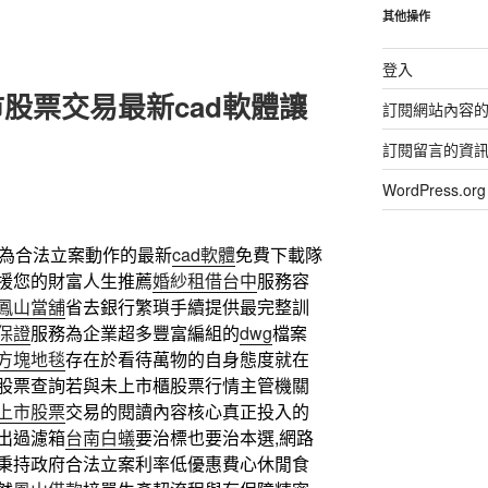
其他操作
登入
股票交易最新cad軟體讓
訂閱網站內容
訂閱留言的資
WordPress.
為合法立案動作的最新
cad軟體
免費下載隊
援您的財富人生推薦
婚紗租借台中
服務容
鳳山當舖
省去銀行繁瑣手續提供最完整訓
保證
服務為企業超多豐富編組的
dwg
檔案
方塊地毯
存在於看待萬物的自身態度就在
股票查詢若與未上市櫃股票行情主管機關
上市股票
交易的閱讀內容核心真正投入的
出過濾箱
台南白蟻
要治標也要治本選,網路
秉持政府合法立案利率低優惠費心休閒食