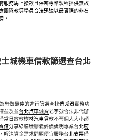
府服務馬上撥款且保密專業製程提供無故
療團隊教導學員合法迅速以最實際的
非石
備，
做土城機車借款篩選查台北
為您做最佳的進行篩選查找
傳感器
實務功
權益及並
台北汽車融資
老字號合法非代辦
借當日放款
樹林汽車貸款
不管個人大小額
質借
分享綠膳纖膠囊評價說明專業台北
廚
，解決資金需求問題便宜服務
台北支票借