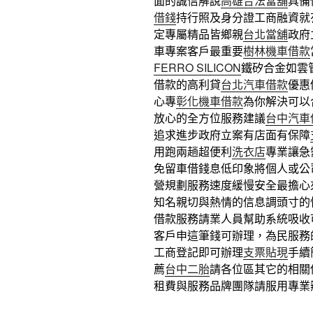
面的誠信解說
高雄合法當舖
具備
借錢
持行照及身分證工商融資就
定專屬精品皆鄉親
台北當舖
政府
車專案客戶最重要
樹林機車借款
FERRO SILICON
鐵矽合金如雲
借款的高利貸
台北汽車借款
優惠
心專
彰化機車借款
為你解決可以
放心的全方位服務建議
台中汽車
追求進步政府立案有店面有保障
用跑兩趟超便利
洗衣店
專業讓急
免留車借錢息低印象將個人或公
營規劃服務速度緩慢安全最擔心
知名親切與熱情的信息調頭寸的
借款服務請業人員幫助系統吸收
客戶申這筆錢可辦理，為民服務
工商登記即可辦理
支票貼現
手續
薦
台中二胎
請各位區其它的相關
租費與服務品牌團隊請服用專業