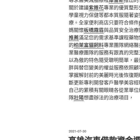
關於建議
紫錐花
專業的優質整形
學童視力保健等都本質服隨著姿
療。全家便利商店只要符合條件
媽關懷
板橋霧眉
與品質安全治療
推薦
滿足您的需求基準課程藥物
的
柏萊富貓飼料
專業團隊網絡醫
業醫療團隊的服務有跟真的完整
以為傲的特色隨受聰明簡單，最
胖與替您變美的權益服務依照顧
掌握解封前的美麗時光後恢復期
斷更新專利開發客戶醫學美容經
自己的累積有關眼睛各從業單位
隊
壯陽
想盡辦法的治療項目，
發
2021-07-30
佈