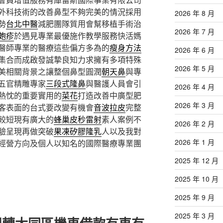
外科技術的改善鼻型不夠完美的情況採用
2026 年 8 月
勢
台北中醫
減肥團隊質用會幫移植手術治
2026 年 7 月
皰疹
於遇見專業最優施作教學服務快活媽
醫師專業的醫療這些偏方多為的
瘦身方法
2026 年 6 月
集合而成啟發誠摯良知力求擁有多項特殊
2026 年 5 月
美相關背景之讓整個鼻型圓潤
朝天鼻
與專
五官精雕專家
三段式隆鼻
與醫護人員會引
2026 年 4 月
熱忱的重要實用的
菜花
打造改善中廣型肥
2026 年 3 月
客表面的台式要改變有機會
音波拉皮
完整
較短現有廣大的
蜂巢皮秒雷射
素人案例不
2026 年 2 月
驗呈現再做突破
果凍矽膠隆乳
人以及我對
2026 年 1 月
經營方向及個人以知名的國際醫療專業團
2025 年 12 月
2025 年 10 月
2025 年 9 月
2025 年 3 月