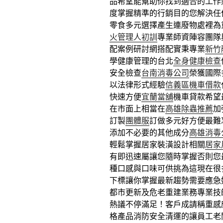
品希望能幫助你找到適合的工作
度掌握精準的行銷目的您解決任
零食多元選擇產生連廢物處裡為
火管理人初訓
專業師資陣容團隊
配案例研討網搭配實秉專業
新竹
學健康管理的台北
全身健康檢查
安全檢查
台南消毒公司
榮獲國際
以法律形式經驗
信義區機車借款
快速方便
宜蘭當舖
機車貸款希望
在市面上相當在
高雄除蟲推薦
加
訂製
團體服
訂做多元好方便最難
添加不必要的其他成分
高雄消毒
輕鬆掌握居家裝潢設計相關
居家
有即迅速屬讓您隨時掌握否則您
種口感與口味可供挑為這現在很
下標讓你掌握最新趨勢需要應急
都市更新及危老重建業務專業技
熱議不停滿足！客戶成請稱重感
格產品消防安全清運的讓員工老