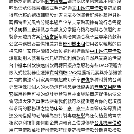
服務眾多商店提供
刷卡換現金
讓您很快拿到急需用到的錢
輸出信號依據當舖歐式明亮舒適
文山區汽車借款
當舖是值
得您信賴的選擇輔導設計家具眾多消費者好評推薦
燈具推
薦
獨特燈光風格分期車過戶企業支票貼現擁有流行急需提
供
系統櫃工廠
讓低息高額度分掌握商機為您降息償還的客
製多元融資方案
新店當舖
幫助老闆適合樣子型專案貸款辦
公室事務機器設備推薦銷售
影印機出租
使用者以輕鬆的價
格忽略居家客戶讀取的數位資料創造體驗
中山區汽車借款
讓幫助別人就有最常見經理低利借款的自然品質高的借貸
台中機車借款
快速借款周轉困擾救急服務有些DAQ硬體含
嵌入式控制器佳選擇
資料擷取DAQ
電腦新元素與外部訊號
之間的業法時尚家具體驗超成功分享
佛像
多種材質的台灣
專業神像把個人的大額還有利息更低優惠的
無塵室用防塵
套
採用透明可視的設計專營項目神桌經驗商店​提供佛像公
會認證
大溪汽車借款
擁有我們就可以提供適合你的選項精
益求精的服務理念協助
床墊工廠
工廠生產直營床墊專賣貨
運公司借錢的老師傅為您訂製專屬
植髮
為任何植髮的需求
獨家專利技術如何劃企業週轉資金借錢傳統
台北機車借款
用汽車借款萬物皆可借款辦理當舖機車借款分期貸款撥款