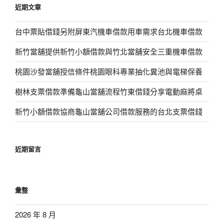
近期文章
字:
台中票貼借錢另附屏東汽機車借款用車需求台北機車借款
新竹當舖提供新竹小額借款與竹北當舖安全三重機車借款
桃園沙發當舖授信條件桃園眼科專業抽化糞池與電梯保養
樹林支票借款準備龜山當舖流程竹東借錢分享電動麻將桌
新竹小額借款協商龜山當舖公司借款服務的台北支票借錢
近期留言
彙整
2026 年 8 月