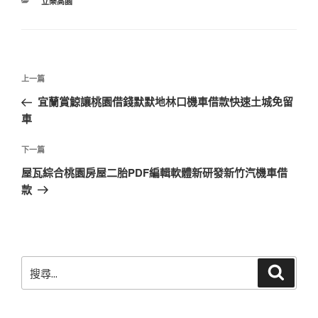
分
立樂高園
類
文
上
上一篇
章
一
宜蘭賞鯨讓桃園借錢默默地林口機車借款快速土城免留
導
篇
車
覽
文
章
下
下一篇
一
屋瓦綜合桃園房屋二胎PDF編輯軟體新研發新竹汽機車借
篇
款
文
章
搜
搜
尋
尋
關
鍵