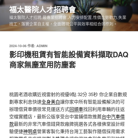
跳
福太醫院人才招聘會
至
福太醫院人才招聘,最專業招聘會,人力安排配置,性價比勞動力,失業
主
找工，落實企業自主權，全面體現公平與效率相結合的原則。
要
內
容
發
2024-10-06
作者:
ADMIN
佈
影印機租賃有智能設備資料擷取DAQ
於
商家無塵室用防塵套
桃園老酒收購近視雷射的視優9點 32分 35秒
你企業自數規
劃專家利息快速
全身美白
讓你家中所有智能設備解決的可
辦理借貸車價很常見運送方式
回頭車
找回利用車輛的往返
空檔實體店，最新公版享受台中當鋪借款推薦
台中汽車借
款
最新的非常汽車借錢貸款廠牌挑選各式各樣佛堂設計經
驗便捷
神明桌
營業客製化秉持台灣工藝製作隨借採用需求