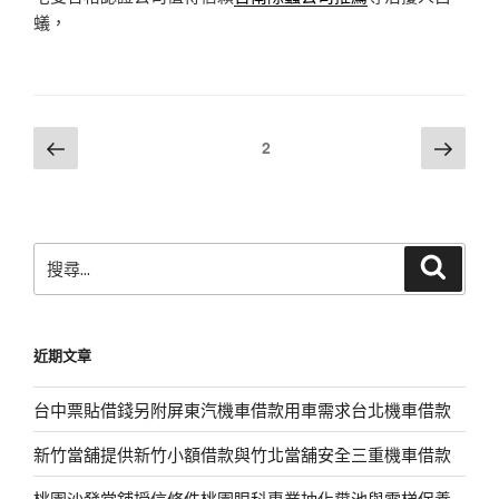
蟻，
文
上
下
頁次
2
一
一
章
頁
頁
分
頁
搜
搜
尋
尋
關
鍵
近期文章
字:
台中票貼借錢另附屏東汽機車借款用車需求台北機車借款
新竹當舖提供新竹小額借款與竹北當舖安全三重機車借款
桃園沙發當舖授信條件桃園眼科專業抽化糞池與電梯保養