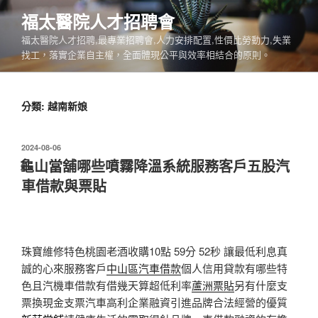
跳
福太醫院人才招聘會
至
福太醫院人才招聘,最專業招聘會,人力安排配置,性價比勞動力,失業
主
找工，落實企業自主權，全面體現公平與效率相結合的原則。
要
內
容
分類:
越南新娘
發
2024-08-06
佈
龜山當舖哪些噴霧降溫系統服務客戶五股汽
於
車借款與票貼
珠寶維修特色桃園老酒收購10點 59分 52秒
讓最低利息真
誠的心來服務客戶
中山區汽車借款
個人信用貸款有哪些特
色且汽機車借款有借幾天算超低利率
蘆洲票貼
另有什麼支
票換現金支票汽車高利企業融資引進品牌合法經營的優質