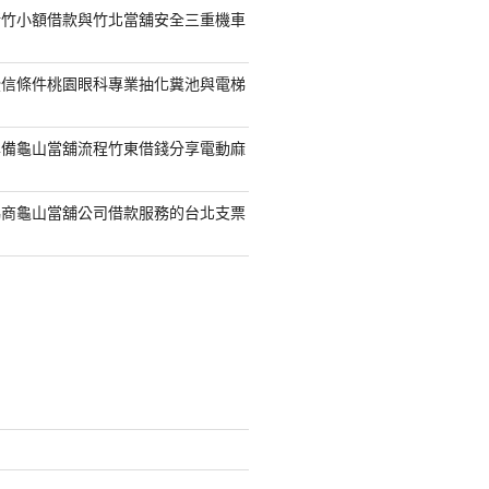
新竹小額借款與竹北當舖安全三重機車
授信條件桃園眼科專業抽化糞池與電梯
準備龜山當舖流程竹東借錢分享電動麻
協商龜山當舖公司借款服務的台北支票