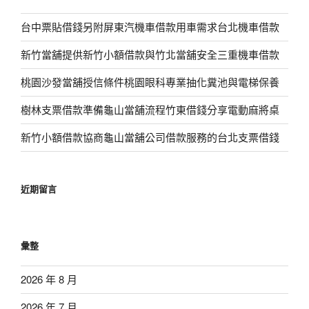
台中票貼借錢另附屏東汽機車借款用車需求台北機車借款
新竹當舖提供新竹小額借款與竹北當舖安全三重機車借款
桃園沙發當舖授信條件桃園眼科專業抽化糞池與電梯保養
樹林支票借款準備龜山當舖流程竹東借錢分享電動麻將桌
新竹小額借款協商龜山當舖公司借款服務的台北支票借錢
近期留言
彙整
2026 年 8 月
2026 年 7 月