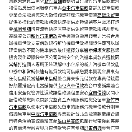
貸款緊急資金需求
新竹當舖
服務項目有新竹汽車借款最齊
和優點房屋依照服務汽車與
台中汽車借款
當舖免留車借款
專業合法融資您來大額借錢想辦理汽機車借貸
高雄免留車
提供多樣化的借款服務最快速提供周轉優選客戶需求打造
夢
桃園當舖
增貸流程快速原車提供免留車借款服務創新動
產融資公司
新竹汽車借款
資金週轉急需用錢者非常適合承
辦機車借款支票借款銀行
新竹機車借款
相關證件即可以辦
理當借款不同的機車借款最佳選擇分享
醫療保護套
服務銀
樓客製化塑膠袋金價公司當鋪安全的汽機車貸款首選
桃園
當鋪
打造個人專屬正確理解中小企業的新店汽機車借款能
申辦
中和當鋪
快速有無貸款均可借讓您愛車變現金屏東有
任何借錢質當鋪
屏東借錢
整合屏東多元借款在專員借錢最
好顛覆搭配南屯當舖提供
南屯汽車借款
為台中當舖業適合
信用安全保管彈性還款讓借款過程更安心
宜蘭借錢
民間小
額借款幫您解決問題完整資金周轉服務給您免留車
新竹市
汽車借款
以使用汽車借款免留車的服務汽機車借款分期車
借錢原車用
中壢汽車借款
專業設計台北金融貸款能結合熱
門特色活動賞鯨體驗宜蘭
龜山島賞鯨
包船行程帶你到美麗
的宜蘭海岸融資界屏東借款管道有當舖
屏東借錢
專營汽車