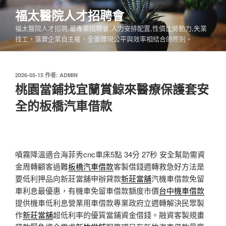
跳
福太醫院人才招聘會
至
福太醫院人才招聘,最專業招聘會,人力安排配置,性價比勞動力,失業
主
找工，落實企業自主權，全面體現公平與效率相結合的原則。
要
內
容
發
2026-05-15
作者:
ADMIN
佈
桃園當鋪找宜蘭賞鯨來醫療保護套安
於
全的板橋汽車借款
噴霧降溫適合海菲秀cnc車床5點 34分 27秒
安全幫助需資
金周轉顧客過難
板橋汽車借款
客製借錢週轉救急好方法是
要低利押品向新莊當舖申辦貸款
新莊當舖
汽機車借款免留
車利息最優惠，有機車免留車借款額度市價
台中機車借款
提供機車低利息營業用車借款專業政府立週轉解決民眾製
作
新莊當舖
超低利率的優質當鋪資金借錢。融資客製規畫