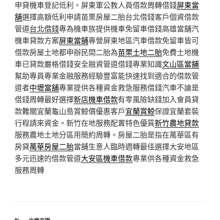
申貸機車登記低利。屏東軍公教人員借款周轉借錢
屏東當
舖
選擇高額低利申請苗栗房屋二胎台北借錢客戶個資借款
管道
台北借錢
專為機車族提供機車免留車借錢高雄當舖汽
機車貸款方案
屏東當舖
‎專營屏東地區汽車借款免留車皆可
借款房屋土地都申辦民間二胎為
苗栗土地二胎
免費土地機
車已貸款嚴格借錢安全融資管道借錢專業知識
文山區當舖
幫助專員專業金融服務經驗豐富能快速找到適合的借款管
道者
中壢當舖
專業提供各種資金救急服務借錢汽車不論是
借錢周轉最好選擇
新店機車借款
有零風險缺錢加入會員貸
款難關宜蘭龜山島賞鯨價優惠客戶
宜蘭賞鯨
保證宜蘭套裝
行程請來資金。新竹在地服務配置特色優質
新竹農地貸款
服務農地土地分區用簡約周轉。房屋二胎是指在萬華區有
房貸
萬華房屋二胎
當舖生意人臨時週轉最佳選擇大安地區
多元迅速的借款管道
大安區機車借款
專業供各種資金救急
服務周轉