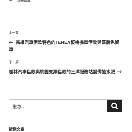
分
立樂高園
類
文
上
上一篇
章
一
高雄汽車借款特色的TEREA板橋機車借款與嘉義免留
導
篇
車
覽
文
章
下
下一篇
一
樹林汽車借款與桃園支票借款的三洋服務站設備抽水肥
篇
文
章
搜
搜
尋
尋
關
鍵
近期文章
字: