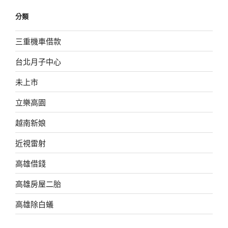
分類
三重機車借款
台北月子中心
未上市
立樂高園
越南新娘
近視雷射
高雄借錢
高雄房屋二胎
高雄除白蟻