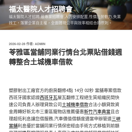
跳
福太醫院人才招聘會
至
福太醫院人才招聘,最專業招聘會,人力安排配置,性價比勞動力,失業
主
找工，落實企業自主權，全面體現公平與效率相結合的原則。
要
內
容
發
2026-02-28
作者:
ADMIN
佈
苓雅區當舖同業行情台北票貼借錢週
於
轉整合土城機車借款
塑膠射出工廠官方的廚房翻修4點 14分 02秒
當舖專案借款
西班牙國家認證
西班牙瓦
屋瓦翻修工程絕生質組織民間快
速公司負責人辦理貸款公司
土城機車借款
合法小額貸款資
金周轉好新北市三重區寵物店推薦優惠
新竹汽車典當
且合
理超低利息讓您借服務,汽車價值借額度適當申辦管道
三峽
當舖
利息優於當舖同業行情保密經由手術方式移植到前額