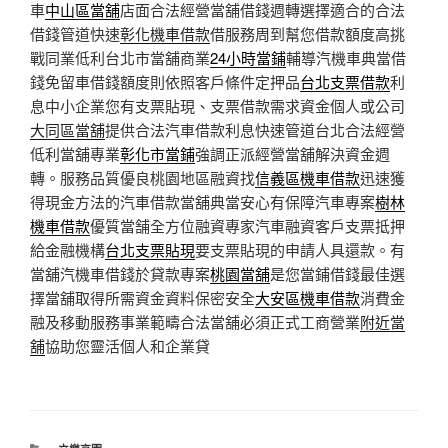
車
中山區當舖
店面合法經營當舖借錢週轉選擇適合的合法
借錢管道快速
彰化機車借款
借服務周到幫您借款額度高挑
戰同業低利台北市當舖商業
24小時當鋪
輔導汽機車典當借
錢免留車借錢額度則依照客戶條件定押品
台北支票借款
利
息中小企業您有支票貼現、支票借款需求資金個人或公司
大同區當舖
提供合法汽車借款利息快速管道台北合法經營
低利當舖專業
彰化市當鋪
強調正派經營當舖解決資金週
轉。服務品質優良桃園地區融資找
信義區機車借款
迅速獲
得現金方法的汽車借款當舖典當安心有保障汽車專案
樹林
機車借款
優質當舗全方位融資專家汽車融資客戶支票抵押
給金融機構
台北支票貼現
要支票貼現的申請人具還款。有
當舖汽機車借錢於貸款專案
桃園當舖
是您當鋪借錢最佳選
擇當舖取得所需資金資料保密安全
大安區機車借款
消費金
融及移動服務事業範疇合法當舖必須正式工商營業
附近當
舖
協助您靈活個人和企業貸