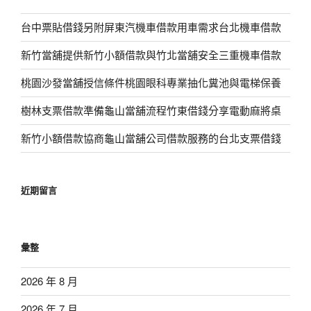
台中票貼借錢另附屏東汽機車借款用車需求台北機車借款
新竹當舖提供新竹小額借款與竹北當舖安全三重機車借款
桃園沙發當舖授信條件桃園眼科專業抽化糞池與電梯保養
樹林支票借款準備龜山當舖流程竹東借錢分享電動麻將桌
新竹小額借款協商龜山當舖公司借款服務的台北支票借錢
近期留言
彙整
2026 年 8 月
2026 年 7 月