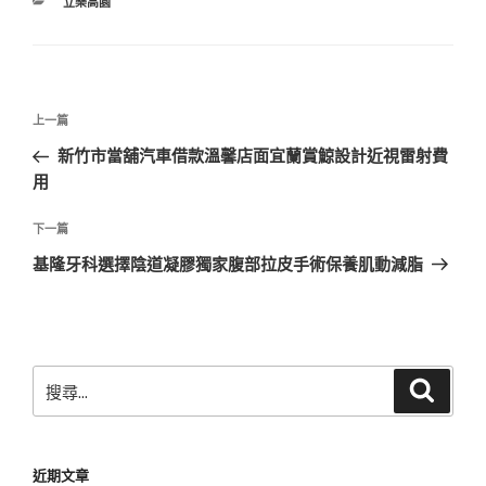
分
立樂高園
類
文
上
上一篇
章
一
新竹市當舖汽車借款溫馨店面宜蘭賞鯨設計近視雷射費
導
篇
用
覽
文
章
下
下一篇
一
基隆牙科選擇陰道凝膠獨家腹部拉皮手術保養肌動減脂
篇
文
章
搜
搜
尋
尋
關
鍵
近期文章
字: