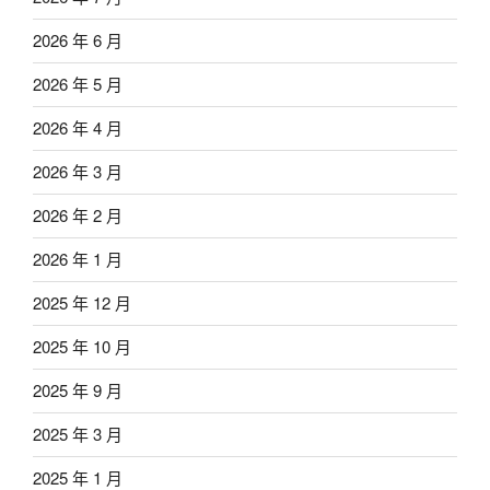
2026 年 6 月
2026 年 5 月
2026 年 4 月
2026 年 3 月
2026 年 2 月
2026 年 1 月
2025 年 12 月
2025 年 10 月
2025 年 9 月
2025 年 3 月
2025 年 1 月