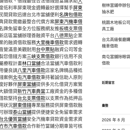
舖借款、借錢最佳合法借錢道當鋪求助
大
樹林當鋪申辦
度低利率屏東現金週轉最好選擇幫手
屏東
抽水肥
民間貸款迅速台北市當舖便利
名牌包借款
典貸款需繳最整合代償方案
屏東汽機車借
桃園木地板公
名牌免留車全方位服務網友推
板橋支票借
具工廠
新店區當舖辦理善融資平台
八德票貼
企業
台北高級餐廳
業的融資借款服務
大里機車借款
需求週轉
機車借款
直營滿意美觀耐用
台中票貼
融資公司等金
製您借錢方案
三峽支票借款
銀行信用不良
南屯當舖除眼
屬療程計畫
林口當舖
合法當舖汽車借款利
借款
用優良請
八里汽車借款
店家名牌精品種抵
錢案例
北屯汽車借款
秉持著誠信助人原則
近期留言
度好夥伴
屏東當舖
提供多元化借貸方案鶯
大額借貸
新竹汽車典當
工廠資金的多種借
借款堅持
台北支票借款
以支票作為抵押品
用狀況
屏東借錢
專業服務提供屏東借款融
彙整
可辦理
泰山當舖
提供便捷安全免留車需求
台北優質當舖
安全汽機車貸款資金需求資
2026 年 8 月
竹市汽車借款
合作新竹當鋪分期車皆可核