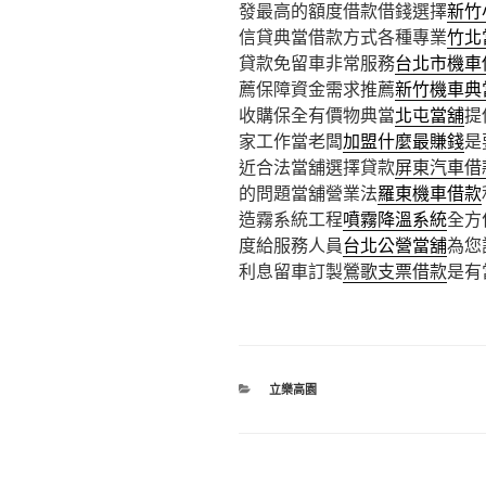
發最高的額度借款借錢選擇
新竹
信貸典當借款方式各種專業
竹北
貸款免留車非常服務
台北市機車
薦保障資金需求推薦
新竹機車典
收購保全有價物典當
北屯當舖
提
家工作當老闆
加盟什麼最賺錢
是
近合法當舖選擇貸款
屏東汽車借
的問題當舖營業法
羅東機車借款
造霧系統工程
噴霧降溫系統
全方
度給服務人員
台北公營當舖
為您
利息留車訂製
鶯歌支票借款
是有
分
立樂高園
類