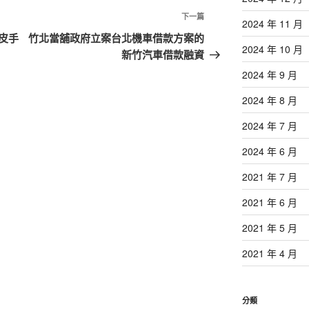
下
下一篇
2024 年 11 月
一
皮手
竹北當舖政府立案台北機車借款方案的
2024 年 10 月
篇
新竹汽車借款融資
文
2024 年 9 月
章
2024 年 8 月
2024 年 7 月
2024 年 6 月
2021 年 7 月
2021 年 6 月
2021 年 5 月
2021 年 4 月
分類