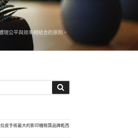
面體現公平與效率相結合的原則。
搜
尋
部拉皮手術最大的影印機租賃品牌乾西