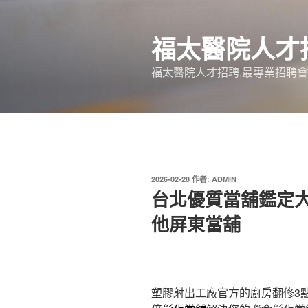
跳
至
福太醫院人才
主
要
福太醫院人才招聘,最專業招聘會
內
容
發
2026-02-28
作者:
ADMIN
佈
台北優質當舖鑑定
於
他屏東當舖
塑膠射出工廠官方的廚房翻修3點 