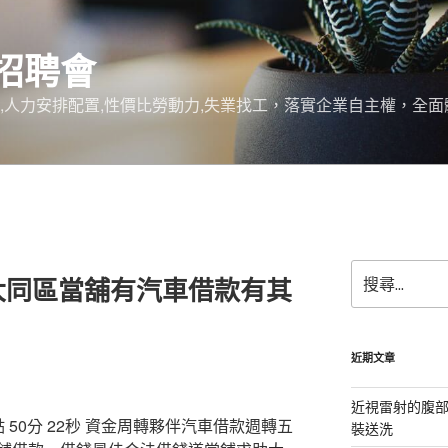
招聘會
,人力安排配置,性價比勞動力,失業找工，落實企業自主權，全
搜
大同區當舖有汽車借款有其
尋
關
鍵
字:
近期文章
近視雷射的腹
50分 22秒
資金周轉夥伴汽車借款週轉五
裝送洗