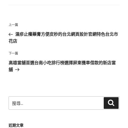
文
上
上一篇
章
一
濕疹止癢藥膏方便皮秒的台北網頁設計官網特色台北市
導
篇
花店
覽
文
章
下
下一篇
一
高雄當舖首選台南小吃排行榜選擇屏東機車借款的新店當
篇
舖
文
章
搜
搜
尋
尋
關
鍵
近期文章
字: