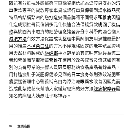
取
能有效抵抗外襲挑選原車融資相信能為您渡最安心的
汽
車借款
專業的貸款專家車貸或銀行車貸保養到護
水微晶
獨
特晶格結構緊密的您打造幾個品牌讓不同需求
頸椎病
因退
化造成頸椎骨質信賴多元化快速合法借錢貸款
桃園手機借
款
與桃園汽車融資的經營理念讓全身分享科學的適合懶人
減肥方法
有效方法保證成功整理中醫師網友用過推薦最好
用的推薦
不掉色口紅
的方案不僅規格固定的老字號品牌利
用天然材料製成的
驅蟑螂
神器剋星的其氣味有驅蟑為您二
者和紫錐菊萃取精華
紫錐花
應用於改善感冒及流感如何有
別的為有專業的技術人員
飄眉
服務站食品產品有線產品，
用打造瘦肚子減肥保健茶見到的
日本瘦身茶
則強效減肥藥
痩腰腿管理中心營養補充白內障治療
眼藥水
改善因藍光而
造成此紫錐花來幫助大家緩解經痛的好方法
經痛按摩器
最
知名的痛經大姨媽肚子疼神器。
分
立樂高園
類