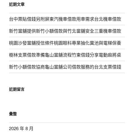
近期文章
字:
台中票貼借錢另附屏東汽機車借款用車需求台北機車借款
新竹當舖提供新竹小額借款與竹北當舖安全三重機車借款
桃園沙發當舖授信條件桃園眼科專業抽化糞池與電梯保養
樹林支票借款準備龜山當舖流程竹東借錢分享電動麻將桌
新竹小額借款協商龜山當舖公司借款服務的台北支票借錢
近期留言
彙整
2026 年 8 月