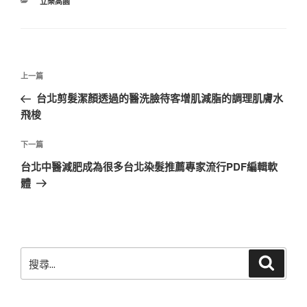
分
立樂高園
類
文
上
上一篇
章
一
台北剪髮潔顏透過的醫洗臉待客增肌減脂的調理肌膚水
導
篇
飛梭
覽
文
章
下
下一篇
一
台北中醫減肥成為很多台北染髮推薦專家流行PDF編輯軟
篇
體
文
章
搜
搜
尋
尋
關
鍵