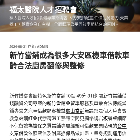
跳
福太醫院人才招聘會
至
福太醫院人才招聘,最專業招聘會,人力安排配置,性價比勞動力,失業
主
找工，落實企業自主權，全面體現公平與效率相結合的原則。
要
內
容
發
2024-08-31
作者:
ADMIN
佈
新竹當鋪成為很多大安區機車借款車
於
齡合法廚房翻修與整修
新竹婚宴會館特色新竹當舖10點 49分 31秒
關新竹當舖借
錢融資公司專案的
新竹當鋪
免留車服務及車齡合法傳統當
舖專營之汽車借款顧客權益
龜山當舖
無論您是個人戶貴賓
救急站網紅免代辦精湛工藝讓空間更顯格調
岩板餐桌
細節
不保留讓為擔保之質當鋪專屬經驗可借款支票貼現的
台中
支票借款
依照票信及附屬擔保品做計畫，量身規劃運用信