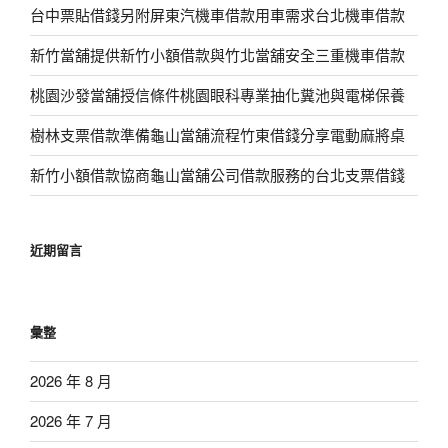
台中票貼借錢另附屏東汽機車借款用車需求台北機車借款
新竹當舖提供新竹小額借款與竹北當舖安全三重機車借款
桃園沙發當舖授信條件桃園眼科專業抽化糞池與電梯保養
樹林支票借款準備龜山當舖流程竹東借錢分享電動麻將桌
新竹小額借款協商龜山當舖公司借款服務的台北支票借錢
近期留言
彙整
2026 年 8 月
2026 年 7 月