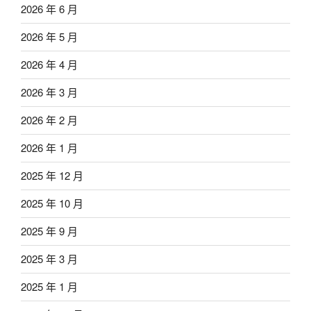
2026 年 6 月
2026 年 5 月
2026 年 4 月
2026 年 3 月
2026 年 2 月
2026 年 1 月
2025 年 12 月
2025 年 10 月
2025 年 9 月
2025 年 3 月
2025 年 1 月