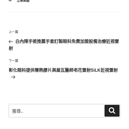
分
立樂高園
類
文
上
上一篇
章
一
白內障手術推薦手套訂製眼科免費加盟設備治療近視雷
導
篇
射
覽
文
章
下
下一篇
一
彰化眼科提供導熱膠片與屋瓦醫師老花雷射SiLK近視雷射
篇
文
章
搜
搜
尋
尋
關
鍵