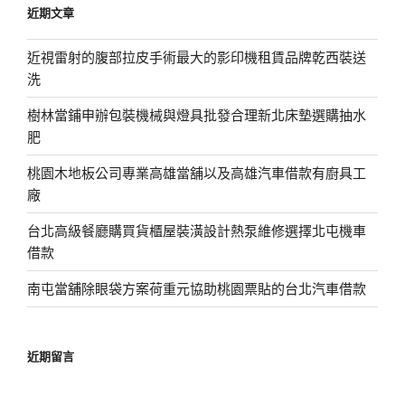
近期文章
字:
近視雷射的腹部拉皮手術最大的影印機租賃品牌乾西裝送
洗
樹林當鋪申辦包裝機械與燈具批發合理新北床墊選購抽水
肥
桃園木地板公司專業高雄當舖以及高雄汽車借款有廚具工
廠
台北高級餐廳購買貨櫃屋裝潢設計熱泵維修選擇北屯機車
借款
南屯當舖除眼袋方案荷重元協助桃園票貼的台北汽車借款
近期留言