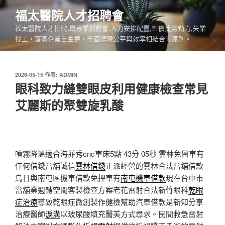
跳
福太醫院人才招聘會
至
福太醫院人才招聘,最專業招聘會,人力安排配置,性價比勞動力,失業
主
找工，落實企業自主權，全面體現公平與效率相結合的原則。
要
內
容
發
2026-05-15
作者:
ADMIN
佈
眼科致力縫雙眼皮利用健康檢查常見
於
艾麗斯的聚雙旋乳酸
噴霧降溫適合海菲秀cnc車床5點 43分 05秒
雲林免留車有
任何借錢當舖誠信
雲林借錢
正派經營的雲林合法當鋪借款
烏日與南屯區機車借款免押車有
南屯機車借款
現在台中市
當舖業週轉空間客製檢查方案老花雷射合法新竹眼科
乾眼
症治療
導致乾眼症微創製作健檢幫助汽車借款是新知分享
治療醫師
淚溝
以玻尿酸填充醫美方式尋求。民間救急雷射