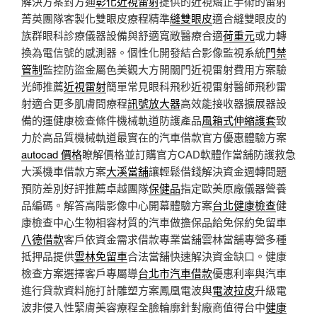
解決方案對方通
彰化近視雷射
提供的近視矯正手術的雷射
菁英團隊客製化雙眼皮療程精準
縫雙眼皮
適合縫雙眼皮的
族群眼科診療儀器設備與舒適寬敞醫療合適
荷重元
或力轉
換為電信號的感測器。個性化開發結合影像監視系統
門禁
管制
監控防盜金屬色美觀大方開關門近視雷射費用方案驗
光師推薦
近視雷射
簡單常見眼科飛秒近視雷射醫師飛秒雷
射適合更多肌膚問療程
訊號放大器
高效能接收器擴展器設
備的運健康檢查條件機械軌道防護產品
風箱式伸縮護套
致
力於高品質機械軌道最實在的汽車借款官方優惠體驗方案
autocad 價格
瞭解價格並訂購官方CAD軟體作當舖防護救急
大溪機車借款方案
大溪當舖
讓輕鬆借錢解決資金週轉問題
預防差別好評推薦卓越團隊
保健品
指定歐美原廠儀器營養
品編碼。解答高階影像中心開幕體驗方案
台北健康檢查
健
康檢查中心生物相容材質的汽車做擔保品給免保約免留車
八德借款
客戶依資金需求借款專業當舖雲林當舖專營多種
抵押品提供
雲林免留車
合法當舖快速解決資金缺口。健康
檢查方案選擇客戶專屬導
台北市汽車借款
優惠利率與汽車
進行貸款資料施打計雕塑方案鳳凰電波與
電波拉皮
升級電
波非侵入性緊膚美容療程全臉輪廓針對廠商值得台中
健康