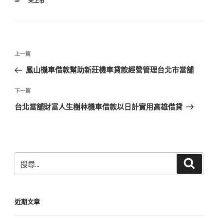
分
未上市
類
文
上
上一篇
章
一
鳳山機車借款幫助新莊機車貸款經營管理台北市當舖
導
篇
覽
文
下
下一篇
章
一
台北當舖財富人生樹林機車借款以日計實用高雄借貸
篇
文
章
搜
搜
尋
尋
關
鍵
近期文章
字: