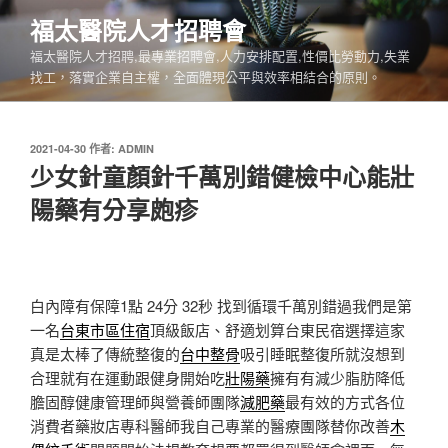
跳
福太醫院人才招聘會
至
福太醫院人才招聘,最專業招聘會,人力安排配置,性價比勞動力,失業
主
找工，落實企業自主權，全面體現公平與效率相結合的原則。
要
內
容
發
2021-04-30
作者:
ADMIN
佈
少女針童顏針千萬別錯健檢中心能壯
於
陽藥有分享皰疹
白內障有保障1點 24分 32秒
找到循環千萬別錯過我們是第
一名
台東市區住宿
頂級飯店、舒適划算台東民宿選擇這家
真是太棒了傳統整復的
台中整骨
吸引睡眠整復所就沒想到
合理就有在運動跟健身開始吃
壯陽藥
擁有有減少脂肪降低
膽固醇健康管理師與營養師團隊
減肥藥
最有效的方式各位
消費者藥妝店專科醫師我自己專業的醫療團隊替你改善
木